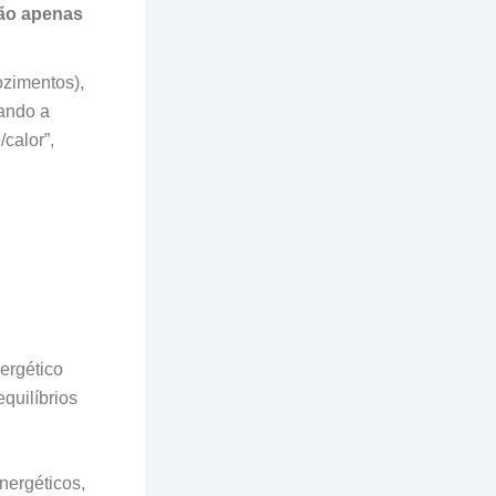
ão apenas
zimentos),
rando a
calor”,
ergético
quilíbrios
energéticos,