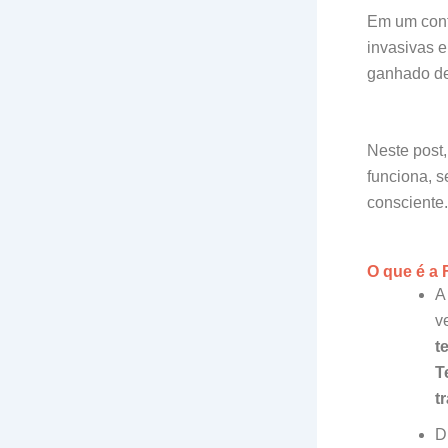
Em um cont
invasivas e
ganhado de
Neste post,
funciona, s
consciente.
O que é a 
A
v
t
T
t
D