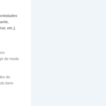
priedades
cante,
ar, etc.),
vem
gir de modo
des do
 do bem-