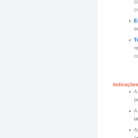
c
c
E
e
T
r
c
Indicações
A
p
A
u
A
e