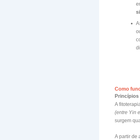
e
s
A
o
c
d
Como func
Princípios
A fitoterap
(entre Yin 
surgem qua
A partir de