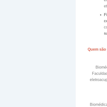
et
F
c
c
s
Quem são 
Bioméd
Faculdad
eletroacu
Biomédica