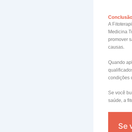
Conclusã
A Fitoterap
Medicina Tr
promover sa
causas.
Quando apl
qualificado
condições 
Se você bus
saúde, a fi
Se 