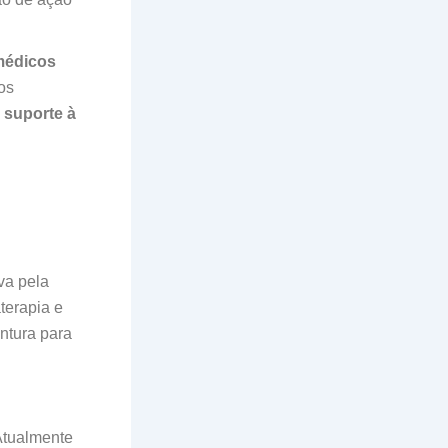
 médicos
os
 suporte à
va pela
terapia e
ntura para
Atualmente