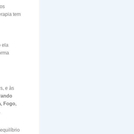
nos
erapia tem
 ela
forma
s, e às
rando
, Fogo,
a
equilíbrio