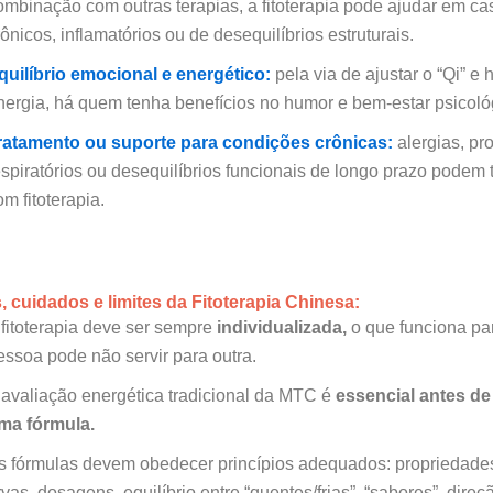
ombinação com outras terapias, a fitoterapia pode ajudar em ca
rônicos, inflamatórios ou de desequilíbrios estruturais.
quilíbrio emocional e energético:
pela via de ajustar o “Qi” e
nergia, há quem tenha benefícios no humor e bem-estar psicoló
ratamento ou suporte para condições crônicas:
alergias, pr
espiratórios ou desequilíbrios funcionais de longo prazo podem 
om fitoterapia.
, cuidados e limites da Fitoterapia Chinesa:
 fitoterapia deve ser sempre
individualizada,
o que funciona p
essoa pode não servir para outra.
 avaliação energética tradicional da MTC é
essencial antes de
ma fórmula.
s fórmulas devem obedecer princípios adequados: propriedade
rvas, dosagens, equilíbrio entre “quentes/frias”, “sabores”, dire