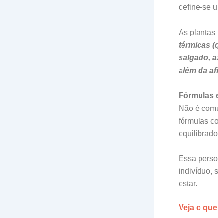
define-se 
As plantas 
térmicas (q
salgado, az
além da a
Fórmulas 
Não é comu
fórmulas c
equilibrado
Essa perso
indivíduo,
estar.
Veja o que