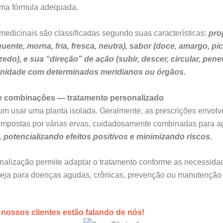
uma fórmula adequada.
medicinais são classificadas segundo suas características:
pro
uente, morna, fria, fresca, neutra), sabor (doce, amargo, pi
edo), e sua “direção” de ação (subir, descer, circular, penetr
finidade com determinados meridianos ou órgãos.
e combinações — tratamento personalizado
m usar uma planta isolada. Geralmente, as prescrições envol
ompostas por várias ervas, cuidadosamente combinadas para a
,
potencializando efeitos positivos e minimizando riscos.
nalização permite adaptar o tratamento conforme as necessida
 seja para doenças agudas, crônicas, prevenção ou manutenção
 nossos clientes estão falando de nós!