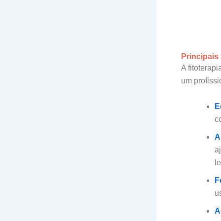
Principais
A fitoterap
um profiss
E
c
A
a
l
F
u
A