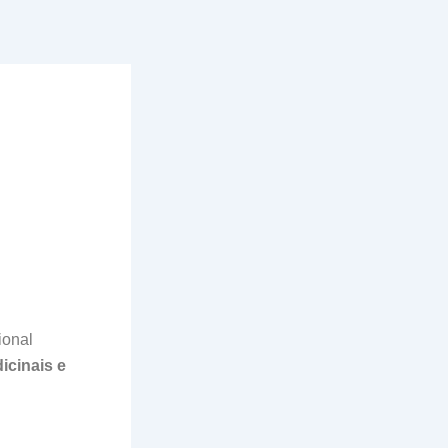
ional
icinais e