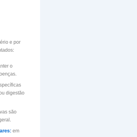
ério e por
ntados:
nter o
doenças.
specíficas
 ou digestão
rvas são
geral.
ares:
em