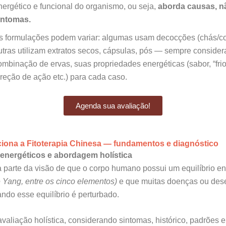
nergético e funcional do organismo, ou seja,
aborda causas, n
intomas.
s formulações podem variar: algumas usam decocções (chás/co
utras utilizam extratos secos, cápsulas, pós — sempre conside
ombinação de ervas, suas propriedades energéticas (sabor, “frio/
ireção de ação etc.) para cada caso.
Agenda sua avaliação!
iona a Fitoterapia Chinesa — fundamentos e diagnóstico
 energéticos e abordagem holística
ia parte da visão de que o corpo humano possui um equilíbrio en
e Yang, entre os cinco elementos)
e que muitas doenças ou dese
ndo esse equilíbrio é perturbado.
 avaliação holística, considerando sintomas, histórico, padrões 