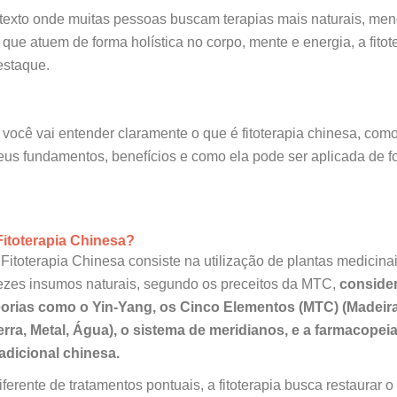
exto onde muitas pessoas buscam terapias mais naturais, me
 que atuem de forma holística no corpo, mente e energia, a fitot
staque.
 você vai entender claramente o que é fitoterapia chinesa, como
eus fundamentos, benefícios e como ela pode ser aplicada de 
Fitoterapia Chinesa?
 Fitoterapia Chinesa consiste na utilização de plantas medicinai
ezes insumos naturais, segundo os preceitos da MTC,
conside
eorias como o Yin‑Yang, os Cinco Elementos (MTC) (Madeira
erra, Metal, Água), o sistema de meridianos, e a farmacopei
radicional chinesa.
iferente de tratamentos pontuais, a fitoterapia busca restaurar o 