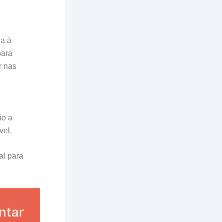
da à
para
r nas
io a
vel.
al para
ntar