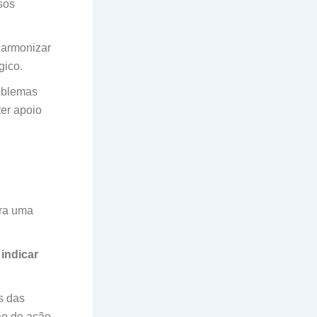
sos
 harmonizar
gico.
oblemas
ter apoio
ara uma
 indicar
s das
ção de ação