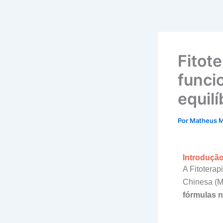
Ir
para
o
conteúdo
Fitot
funci
equilí
Por
Matheus M
Introduçã
A Fitotera
Chinesa (M
fórmulas n